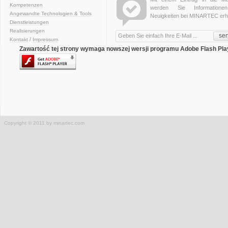
Kompetenzen
werden Sie Informatione
Angewandte Technologien & Tools
Neuigkeiten bei MINARTEC erha
Dienstleistungen
Realisierungen
se
/
Kontakt
Impressum
Zawartość tej strony wymaga nowszej wersji programu Adobe Flash Pla
Copyright © 2011 by minartec.com